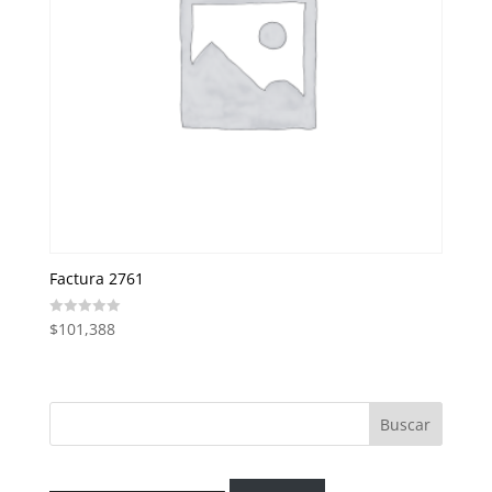
Factura 2761
$
101,388
Valorado
en
0
de
5