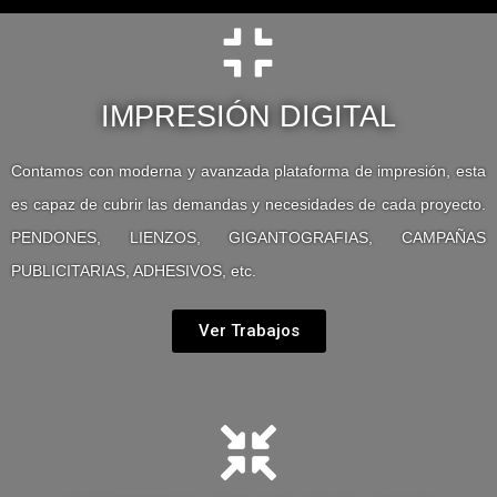
IMPRESIÓN DIGITAL
Contamos con moderna y avanzada plataforma de impresión, esta
es capaz de cubrir las demandas y necesidades de cada proyecto.
PENDONES, LIENZOS, GIGANTOGRAFIAS, CAMPAÑAS
PUBLICITARIAS, ADHESIVOS, etc.
Ver Trabajos